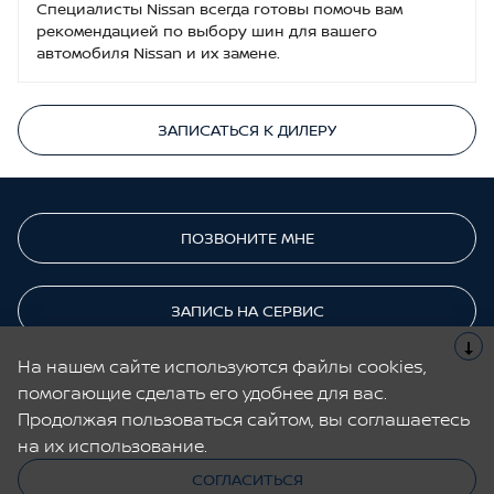
Специалисты Nissan всегда готовы помочь вам
рекомендацией по выбору шин для вашего
автомобиля Nissan и их замене.
ЗАПИСАТЬСЯ К ДИЛЕРУ
ПОЗВОНИТЕ МНЕ
ЗАПИСЬ НА СЕРВИС
На нашем сайте используются файлы cookies,
помогающие сделать его удобнее для вас.
Cайт не является публичной офертой.
Все содержащиеся на Сайте сведения носят исключительно
Продолжая пользоваться сайтом, вы соглашаетесь
информационный характер и не является исчерпывающими.
на их использование.
СОГЛАСИТЬСЯ
© 2026, Nissan
Cделано в UDP Auto
Авто с